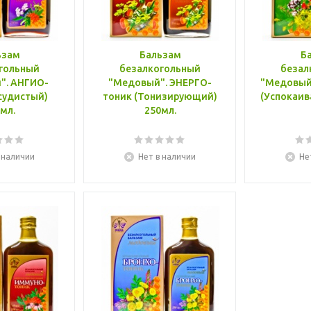
ьзам
Бальзам
Б
гольный
безалкогольный
безал
ИО-
"Медовый". ЭНЕРГО-
"Медовый". АНТИ-т
тоник (Тонизирующий)
мл.
250мл.
 наличии
Нет в наличии
Не