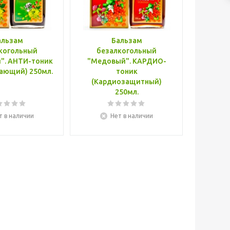
альзам
Бальзам
когольный
безалкогольный
оник
"Медовый". КАРДИО-
(Успокаивающий) 250мл.
тоник
(Кардиозащитный)
250мл.
т в наличии
Нет в наличии