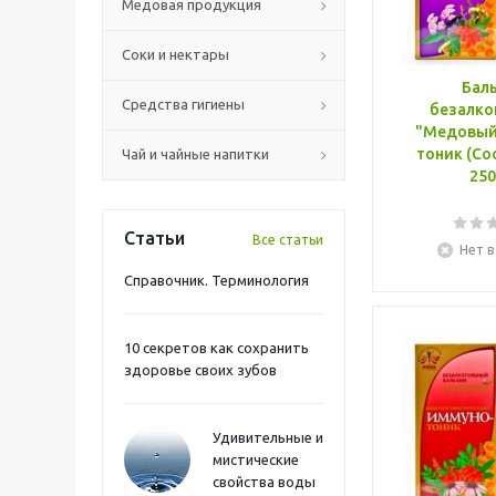
Медовая продукция
Соки и нектары
Бал
Средства гигиены
безалко
"Медовый". АНГ
тоник (Сосудистый)
Чай и чайные напитки
250
Статьи
Все статьи
Нет в
Справочник. Терминология
10 секретов как сохранить
здоровье своих зубов
Удивительные и
мистические
свойства воды