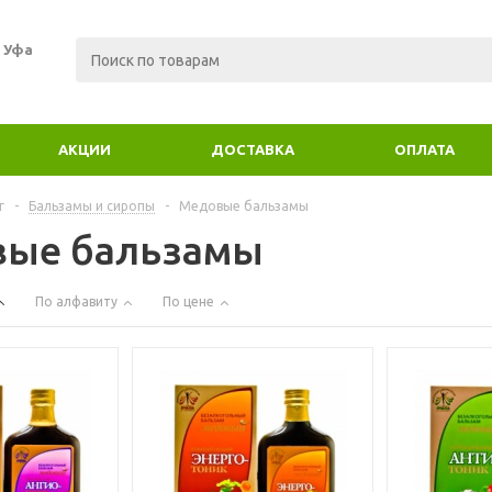
. Уфа
АКЦИИ
ДОСТАВКА
ОПЛАТА
г
-
Бальзамы и сиропы
-
Медовые бальзамы
ые бальзамы
По алфавиту
По цене