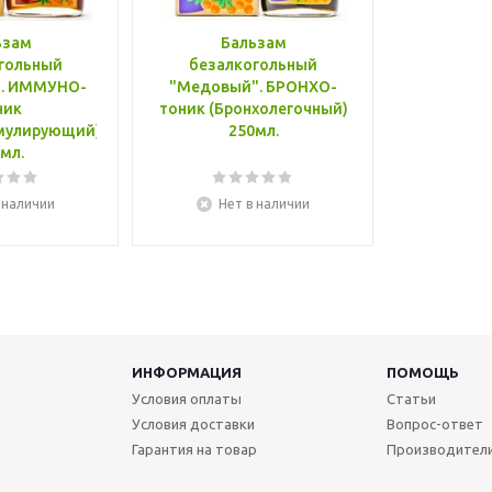
ьзам
Бальзам
гольный
безалкогольный
О-
"Медовый". БРОНХО-
ник
тоник (Бронхолегочный)
мулирующий)
250мл.
мл.
 наличии
Нет в наличии
ИНФОРМАЦИЯ
ПОМОЩЬ
Условия оплаты
Статьи
Условия доставки
Вопрос-ответ
Гарантия на товар
Производител