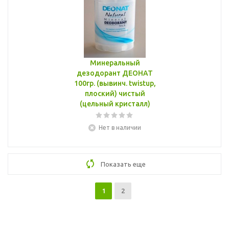
Минеральный
дезодорант ДЕОНАТ
100гр. (вывинч. twistup,
плоский) чистый
(цельный кристалл)
Нет в наличии
Показать еще
1
2