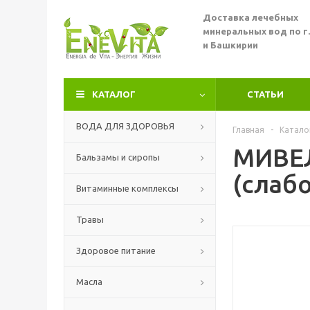
Доставка лечебных
минеральных вод по г
и Башкирии
КАТАЛОГ
СТАТЬИ
ВОДА ДЛЯ ЗДОРОВЬЯ
Главная
-
Катало
МИВЕЛ
Бальзамы и сиропы
(слабо
Витаминные комплексы
Травы
Здоровое питание
Масла